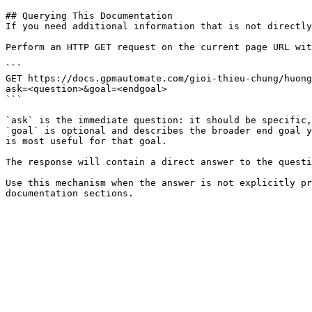
## Querying This Documentation

If you need additional information that is not directly
Perform an HTTP GET request on the current page URL wit
```

GET https://docs.gpmautomate.com/gioi-thieu-chung/huong
ask=<question>&goal=<endgoal>

```

`ask` is the immediate question: it should be specific,
`goal` is optional and describes the broader end goal y
is most useful for that goal.

The response will contain a direct answer to the questi
Use this mechanism when the answer is not explicitly pr