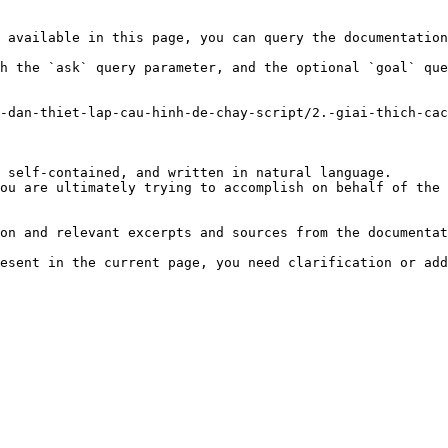
 available in this page, you can query the documentation
h the `ask` query parameter, and the optional `goal` que
-dan-thiet-lap-cau-hinh-de-chay-script/2.-giai-thich-ca
 self-contained, and written in natural language.

ou are ultimately trying to accomplish on behalf of the 
on and relevant excerpts and sources from the documentat
esent in the current page, you need clarification or add