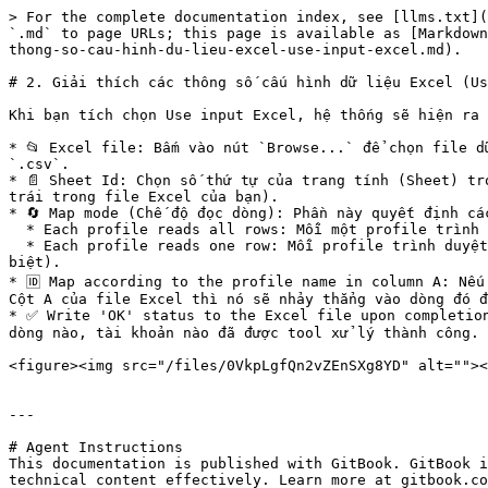
> For the complete documentation index, see [llms.txt](
`.md` to page URLs; this page is available as [Markdown
thong-so-cau-hinh-du-lieu-excel-use-input-excel.md).

# 2. Giải thích các thông số cấu hình dữ liệu Excel (Us
Khi bạn tích chọn Use input Excel, hệ thống sẽ hiện ra 
* 📂 Excel file: Bấm vào nút `Browse...` để chọn file d
`.csv`.

* 📄 Sheet Id: Chọn số thứ tự của trang tính (Sheet) tr
trái trong file Excel của bạn).

* 🔄 Map mode (Chế độ đọc dòng): Phần này quyết định cá
  * Each profile reads all rows: Mỗi một profile trình duyệt khi bật lên sẽ đọc và chạy lần lượt tất cả các dòng dữ liệu có trong file Excel.

  * Each profile reads one row: Mỗi profile trình duyệt chỉ lấy đúng một dòng dữ liệu duy nhất để xử lý (phù hợp khi xếp mỗi dòng là thông tin của một tài khoản riêng 
biệt).

* 🆔 Map according to the profile name in column A: Nếu
Cột A của file Excel thì nó sẽ nhảy thẳng vào dòng đó đ
* ✅ Write 'OK' status to the Excel file upon completion
dòng nào, tài khoản nào đã được tool xử lý thành công.

<figure><img src="/files/0VkpLgfQn2vZEnSXg8YD" alt=""><
---

# Agent Instructions

This documentation is published with GitBook. GitBook i
technical content effectively. Learn more at gitbook.co