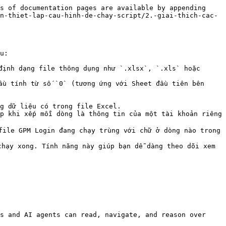
s of documentation pages are available by appending 
n-thiet-lap-cau-hinh-de-chay-script/2.-giai-thich-cac-
u:

định dạng file thông dụng như `.xlsx`, `.xls` hoặc 
ầu tính từ số `0` (tương ứng với Sheet đầu tiên bên 
file GPM Login đang chạy trùng với chữ ở dòng nào trong 
hạy xong. Tính năng này giúp bạn dễ dàng theo dõi xem 
s and AI agents can read, navigate, and reason over 