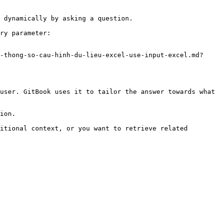
 dynamically by asking a question.

ry parameter:

c-thong-so-cau-hinh-du-lieu-excel-use-input-excel.md?
user. GitBook uses it to tailor the answer towards what 
ion.

itional context, or you want to retrieve related 