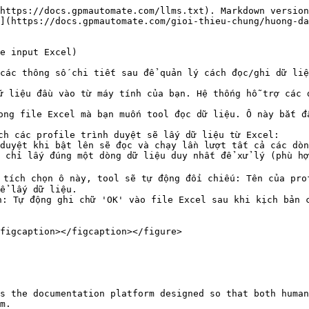
https://docs.gpmautomate.com/llms.txt). Markdown version
](https://docs.gpmautomate.com/gioi-thieu-chung/huong-da
e input Excel)

các thông số chi tiết sau để quản lý cách đọc/ghi dữ liệ
ữ liệu đầu vào từ máy tính của bạn. Hệ thống hỗ trợ các 
ong file Excel mà bạn muốn tool đọc dữ liệu. Ô này bắt đ
ch các profile trình duyệt sẽ lấy dữ liệu từ Excel:

 tích chọn ô này, tool sẽ tự động đối chiếu: Tên của pro
ể lấy dữ liệu.

: Tự động ghi chữ 'OK' vào file Excel sau khi kịch bản c
figcaption></figcaption></figure>

s the documentation platform designed so that both human
m.
