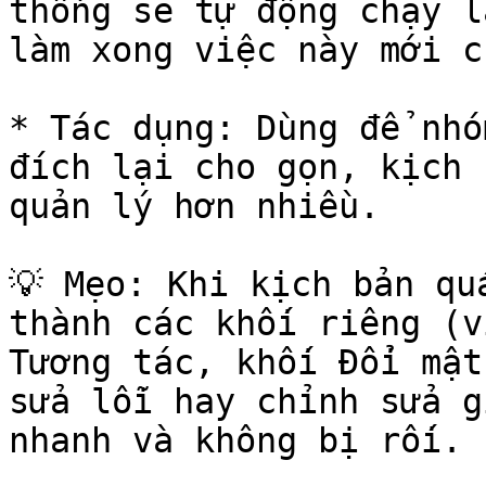
thống sẽ tự động chạy l
làm xong việc này mới c
* Tác dụng: Dùng để nhó
đích lại cho gọn, kịch 
quản lý hơn nhiều.

💡 Mẹo: Khi kịch bản qu
thành các khối riêng (v
Tương tác, khối Đổi mật
sửa lỗi hay chỉnh sửa g
nhanh và không bị rối.
