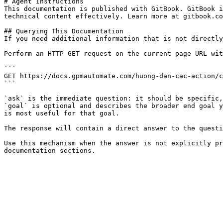
# Agent Instructions

This documentation is published with GitBook. GitBook i
technical content effectively. Learn more at gitbook.co
## Querying This Documentation

If you need additional information that is not directly
Perform an HTTP GET request on the current page URL wit
```

GET https://docs.gpmautomate.com/huong-dan-cac-action/c
```

`ask` is the immediate question: it should be specific,
`goal` is optional and describes the broader end goal y
is most useful for that goal.

The response will contain a direct answer to the questi
Use this mechanism when the answer is not explicitly pr