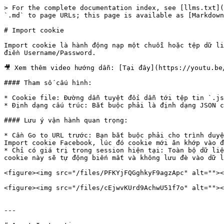
> For the complete documentation index, see [llms.txt](
`.md` to page URLs; this page is available as [Markdown
# Import cookie

Import cookie là hành động nạp một chuỗi hoặc tệp dữ li
điền Username/Password.

🎥 Xem thêm video hướng dẫn: [Tại đây](https://youtu.be/
#### Tham số cấu hình:

* Cookie file: Đường dẫn tuyệt đối dẫn tới tệp tin `.js
* Định dạng cấu trúc: Bắt buộc phải là định dạng JSON c
#### Lưu ý vận hành quan trọng:

* Cần Go to URL trước: Bạn bắt buộc phải cho trình duyệ
Import cookie Facebook, lúc đó cookie mới ăn khớp vào đ
* Chỉ có giá trị trong session hiện tại: Toàn bộ dữ liệ
cookie này sẽ tự động biến mất và không lưu đè vào dữ l
<figure><img src="/files/PFKYjFQGghkyF9agzApc" alt=""><
<figure><img src="/files/cEjwvKUrd9AchwU51f7o" alt=""><
---
