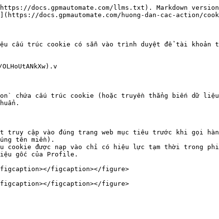
https://docs.gpmautomate.com/llms.txt). Markdown version
](https://docs.gpmautomate.com/huong-dan-cac-action/cook
ệu cấu trúc cookie có sẵn vào trình duyệt để tài khoản t
OLHoUtANkXw).v

on` chứa cấu trúc cookie (hoặc truyền thẳng biến dữ liệu
huẩn.

t truy cập vào đúng trang web mục tiêu trước khi gọi hàn
úng tên miền).

u cookie được nạp vào chỉ có hiệu lực tạm thời trong phi
iệu gốc của Profile.

figcaption></figcaption></figure>

figcaption></figcaption></figure>
