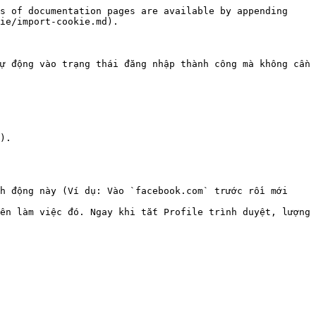
s of documentation pages are available by appending 
ie/import-cookie.md).

ự động vào trạng thái đăng nhập thành công mà không cần 
).

h động này (Ví dụ: Vào `facebook.com` trước rồi mới 
ên làm việc đó. Ngay khi tắt Profile trình duyệt, lượng 