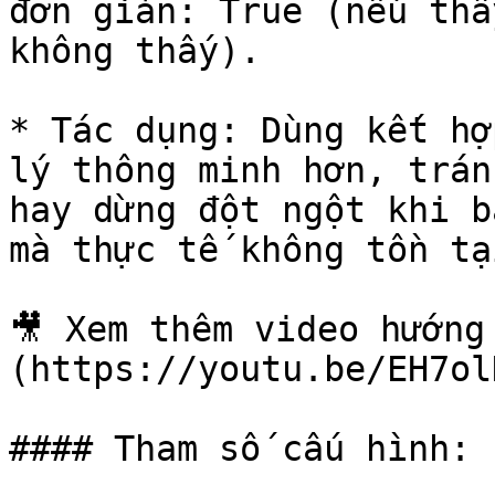
đơn giản: True (nếu thấ
không thấy).

* Tác dụng: Dùng kết hợ
lý thông minh hơn, trán
hay dừng đột ngột khi b
mà thực tế không tồn tại
🎥 Xem thêm video hướng
(https://youtu.be/EH7ol
#### Tham số cấu hình:
