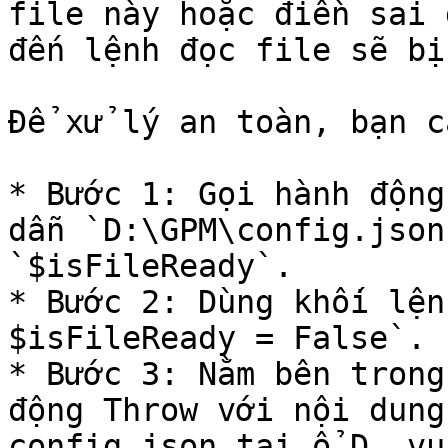
file này hoặc điền sai 
đến lệnh đọc file sẽ bị
Để xử lý an toàn, bạn c
* Bước 1: Gọi hành động
dẫn `D:\GPM\config.json
`$isFileReady`.

* Bước 2: Dùng khối lện
$isFileReady = False`.

* Bước 3: Nằm bên trong
động Throw với nội dung
config.json tại ổ D, vu