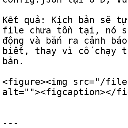
Kết quả: Kịch bản sẽ tự
file chưa tồn tại, nó s
động và bắn ra cảnh báo
biết, thay vì cố chạy t
bản.

<figure><img src="/file
alt=""><figcaption></fi
---
