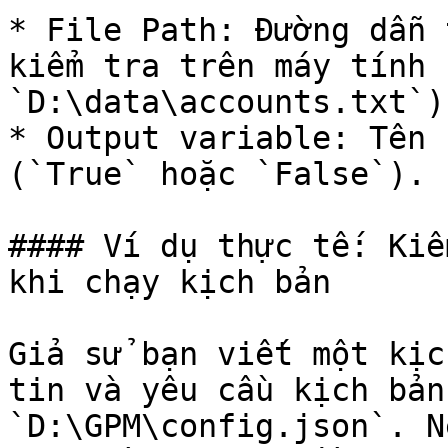
* File Path: Đường dẫn 
kiểm tra trên máy tính 
`D:\data\accounts.txt`).
* Output variable: Tên 
(`True` hoặc `False`).

#### Ví dụ thực tế: Kiể
khi chạy kịch bản

Giả sử bạn viết một kịc
tin và yêu cầu kịch bản
`D:\GPM\config.json`. N