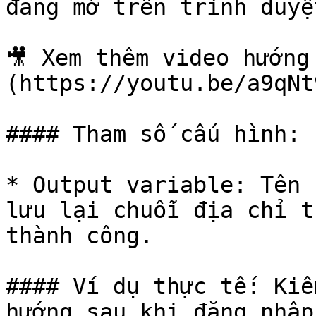
đang mở trên trình duyệ
🎥 Xem thêm video hướng
(https://youtu.be/a9qNt
#### Tham số cấu hình:

* Output variable: Tên 
lưu lại chuỗi địa chỉ t
thành công.

#### Ví dụ thực tế: Kiể
hướng sau khi đăng nhập