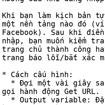
Khi bạn làm kịch bản tự
một nền tảng nào đó (ví
Facebook). Sau khi điền
nhập, bạn muốn kiểm tra
trang chủ thành công ha
trang báo lỗi/bắt xác m
* Cách cấu hình:

  * Đợi một vài giây sau khi bấm nút đăng nhập, 
gọi hành động Get URL.

  * Output variable: Đặt tên biến là 