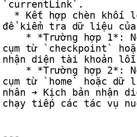
`currentLink`.

  * Kết hợp chèn khối lệnh điều kiện If phía sau 
để kiểm tra dữ liệu của
    * *Trường hợp 1*: Nếu biến `$currentLink` chứa 
cụm từ `checkpoint` hoặ
nhận diện tài khoản lỗi
    * *Trường hợp 2*: Nếu biến `$currentLink` chứa 
cụm từ `home` hoặc dữ l
nhân ➔ Kịch bản nhận di
chạy tiếp các tác vụ nu
---
