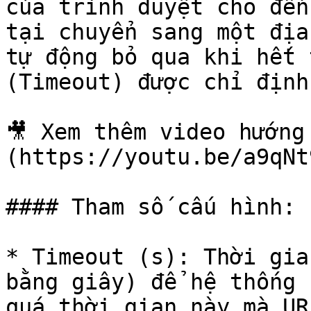
của trình duyệt cho đến
tại chuyển sang một địa
tự động bỏ qua khi hết 
(Timeout) được chỉ định.
🎥 Xem thêm video hướng
(https://youtu.be/a9qNt
#### Tham số cấu hình:

* Timeout (s): Thời gia
bằng giây) để hệ thống 
quá thời gian này mà UR