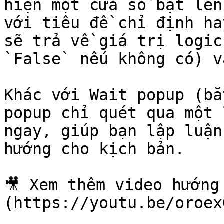
hiện một cửa sổ bật lên
với tiêu đề chỉ định ha
sẽ trả về giá trị logic
`False` nếu không có) v
Khác với Wait popup (bắ
popup chỉ quét qua một 
ngay, giúp bạn lập luận
hướng cho kịch bản.

🎥 Xem thêm video hướng
(https://youtu.be/oroex