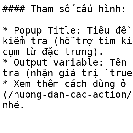
#### Tham số cấu hình:

* Popup Title: Tiêu đề 
kiểm tra (hỗ trợ tìm ki
cụm từ đặc trưng).

* Output variable: Tên 
tra (nhận giá trị `true
* Xem thêm cách dùng ở 
(/huong-dan-cac-action/
nhé.
